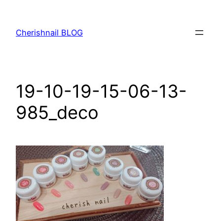
内
容
Cherishnail BLOG
を
ス
キ
ッ
19-10-19-15-06-13-
プ
985_deco