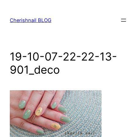
内
容
Cherishnail BLOG
を
ス
キ
ッ
19-10-07-22-22-13-
プ
901_deco