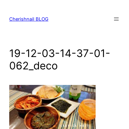
内
容
Cherishnail BLOG
を
ス
キ
ッ
19-12-03-14-37-01-
プ
062_deco