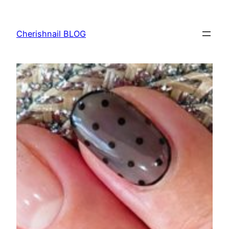
内
容
Cherishnail BLOG
を
ス
キ
ッ
プ