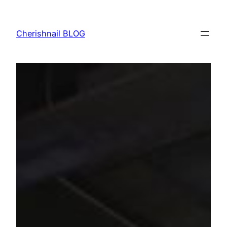
内
容
Cherishnail BLOG
を
ス
キ
ッ
プ