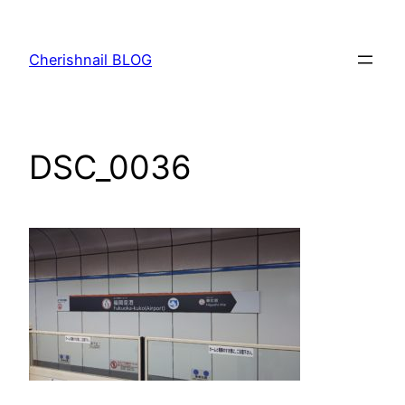
内
容
Cherishnail BLOG
を
ス
キ
ッ
DSC_0036
プ