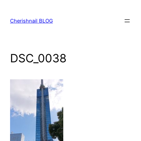
内
容
Cherishnail BLOG
を
ス
キ
ッ
DSC_0038
プ