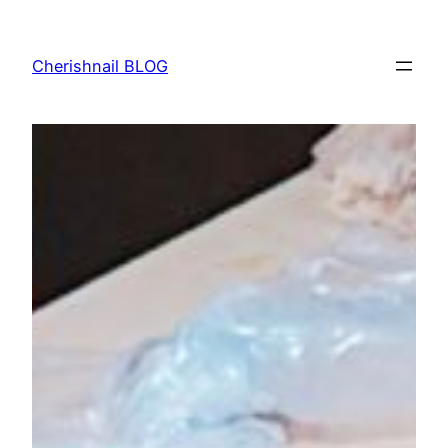
内
容
Cherishnail BLOG
を
ス
キ
ッ
プ