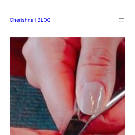
内
容
Cherishnail BLOG
を
ス
キ
ッ
プ