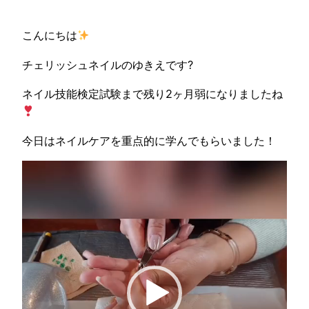
こんにちは
チェリッシュネイルのゆきえです?
ネイル技能検定試験まで残り2ヶ月弱になりましたね
今日はネイルケアを重点的に学んでもらいました！
動
画
プ
レ
ー
ヤ
ー