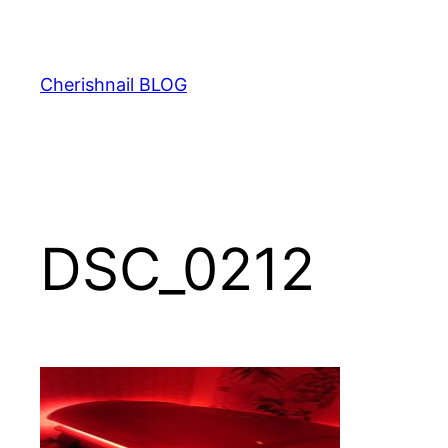
内
容
を
Cherishnail BLOG
ス
キ
ッ
プ
DSC_0212