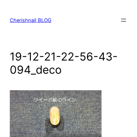
内
容
Cherishnail BLOG
を
ス
キ
ッ
19-12-21-22-56-43-
プ
094_deco