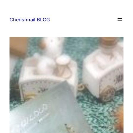
内
容
Cherishnail BLOG
を
ス
キ
ッ
プ