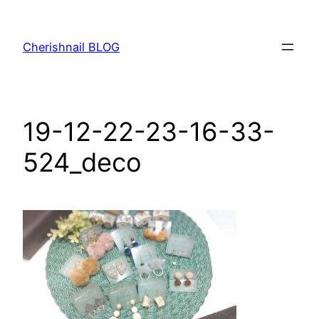
内
容
Cherishnail BLOG
を
ス
キ
ッ
19-12-22-23-16-33-
プ
524_deco