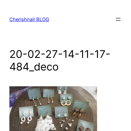
内
容
Cherishnail BLOG
を
ス
キ
ッ
20-02-27-14-11-17-
プ
484_deco