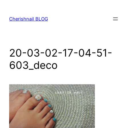
内
容
Cherishnail BLOG
を
ス
キ
ッ
20-03-02-17-04-51-
プ
603_deco