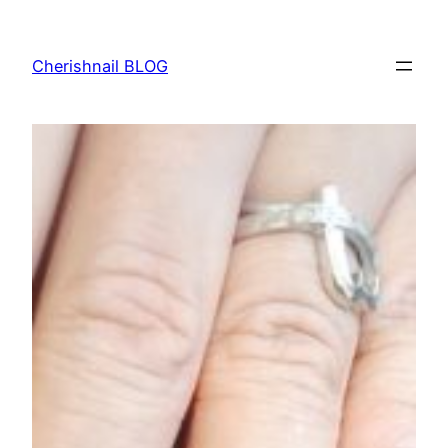
内
容
Cherishnail BLOG
を
ス
キ
ッ
プ