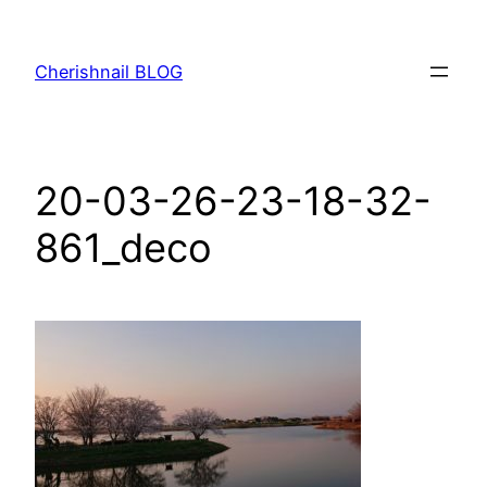
内
容
Cherishnail BLOG
を
ス
キ
ッ
20-03-26-23-18-32-
プ
861_deco