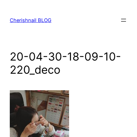
内
容
Cherishnail BLOG
を
ス
キ
ッ
20-04-30-18-09-10-
プ
220_deco