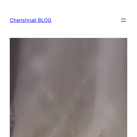
内
容
Cherishnail BLOG
を
ス
キ
ッ
プ