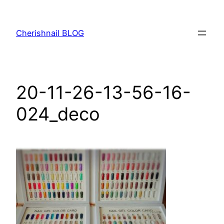
内
容
Cherishnail BLOG
を
ス
キ
ッ
20-11-26-13-56-16-
プ
024_deco