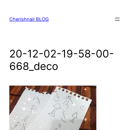
内
容
Cherishnail BLOG
を
ス
キ
ッ
20-12-02-19-58-00-
プ
668_deco