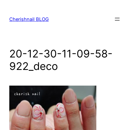
内
容
Cherishnail BLOG
を
ス
キ
ッ
20-12-30-11-09-58-
プ
922_deco