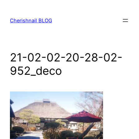
内
容
Cherishnail BLOG
を
ス
キ
ッ
21-02-02-20-28-02-
プ
952_deco