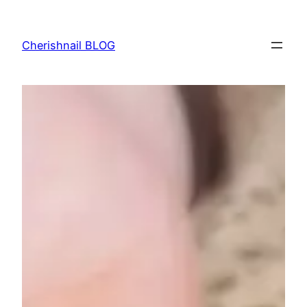
内
容
Cherishnail BLOG
を
ス
キ
ッ
プ