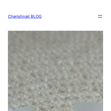
内
容
Cherishnail BLOG
を
ス
キ
ッ
プ