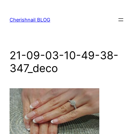
内
容
Cherishnail BLOG
を
ス
キ
ッ
21-09-03-10-49-38-
プ
347_deco