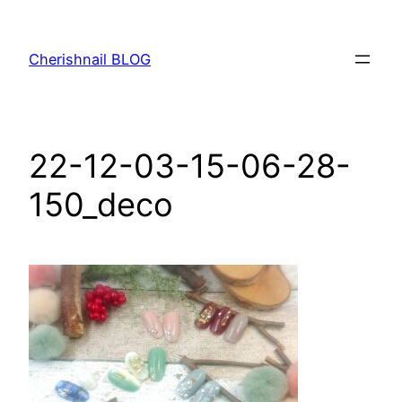
内
容
Cherishnail BLOG
を
ス
キ
ッ
22-12-03-15-06-28-
プ
150_deco