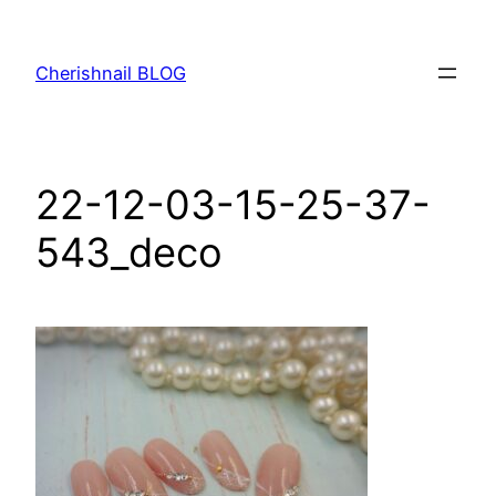
内
容
Cherishnail BLOG
を
ス
キ
ッ
22-12-03-15-25-37-
プ
543_deco