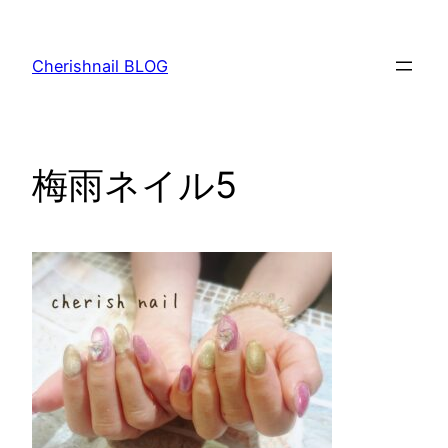
内
容
Cherishnail BLOG
を
ス
キ
ッ
梅雨ネイル5
プ