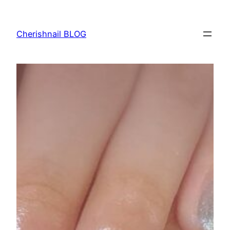
内
容
Cherishnail BLOG
を
ス
キ
ッ
プ