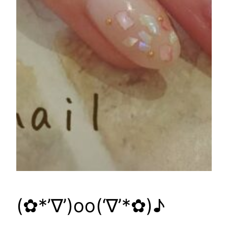
(✿*’∇’)oo(‘∇’*✿)♪