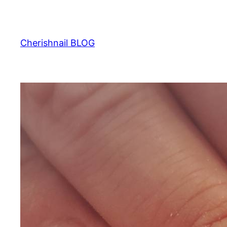
内
容
を
Cherishnail BLOG
ス
キ
ッ
プ