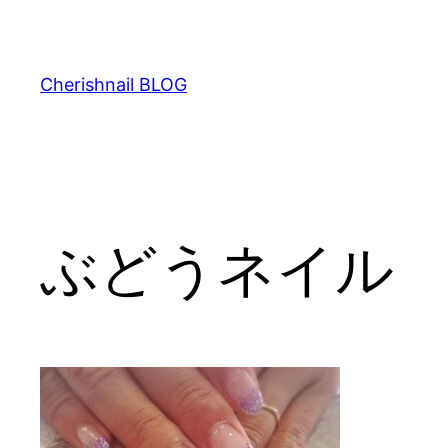
内
容
を
Cherishnail BLOG
ス
キ
ッ
プ
ぶどうネイル