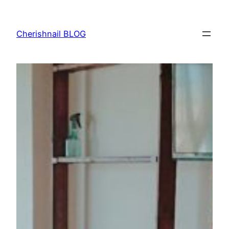
内
容
Cherishnail BLOG
を
ス
キ
ッ
プ