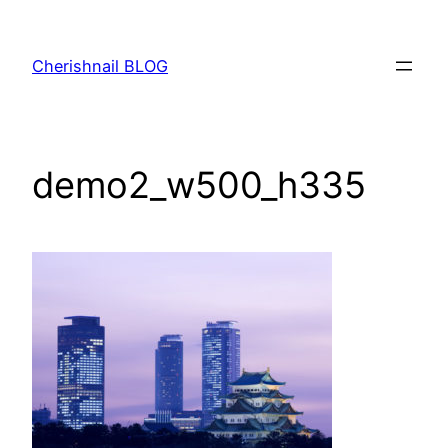
内
容
Cherishnail BLOG
を
ス
キ
ッ
demo2_w500_h335
プ