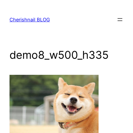
内
容
Cherishnail BLOG
を
ス
キ
ッ
demo8_w500_h335
プ